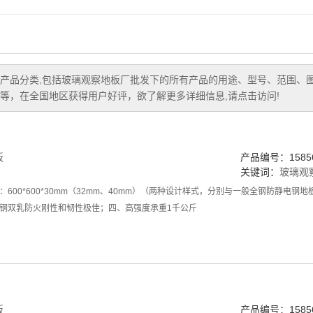
防静电陶瓷砖
网络地板
机房彩钢板
产品分类,包括
玻璃观察地板厂批发
下的所有产品的用途、型号、范围、
等，在全国地区获得用户好评，欲了解更多详细信息,请点击访问!
架空地板
地板配件
板
产品编号：15856
关键词：
玻璃观
600*600*30mm（32mm、40mm）（两种设计样式，分别与一般全钢防静电
钢双乳防火刚性和韧性极佳；四、高强度承重1千公斤
板
产品编号：15856