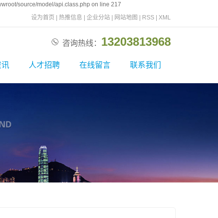
wroot/source/model/api.class.php on line 217
设为首页
|
热推信息
|
企业分站
|
网站地图
|
RSS
|
XML
13203813968
咨询热线：
资讯
人才招聘
在线留言
联系我们
新闻
校园招聘
联系我们
资讯
社会招聘
问题