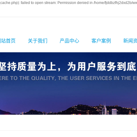
ache.php): failed to open stream: Permission denied in /home/fjddbzfhj2dxd2b/ww
网站首页
关于我们
产品中心
客户案例
新闻
公司简介
防静电地板
案例展示
公司
企业文化
陶瓷防静电地板
公司厂房
行业
资质荣誉
全钢防静电地板
相关
发展历程
铝合金防静电地
PVC防静电地板
板
硫酸钙防静电地
通风防静电地板
板
玻璃观察地板