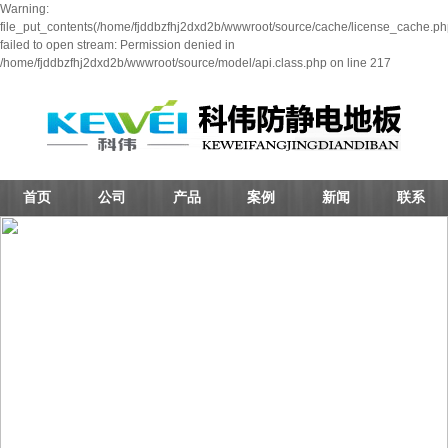
Warning:
file_put_contents(/home/fjddbzfhj2dxd2b/wwwroot/source/cache/license_cache.ph
failed to open stream: Permission denied in
/home/fjddbzfhj2dxd2b/wwwroot/source/model/api.class.php on line 217
首页
公司
产品
案例
新闻
联系