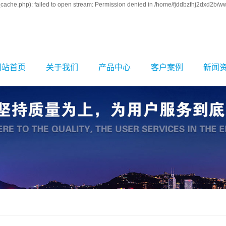
ache.php): failed to open stream: Permission denied in /home/fjddbzfhj2dxd2b/ww
网站首页
关于我们
产品中心
客户案例
新闻
公司简介
防静电地板
案例展示
公司
企业文化
陶瓷防静电地板
公司厂房
行业
资质荣誉
全钢防静电地板
相关
发展历程
铝合金防静电地
PVC防静电地板
板
硫酸钙防静电地
通风防静电地板
板
玻璃观察地板