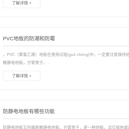
了解详情 +
PVC地板的防潮和防霉
，PVC（聚氯乙烯）地板在使用过程(guò chéng)中，一定要注意保持地
散静电地板，方管凳子，...
了解详情 +
防静电地板有哪些功能
防静电地板又叫做耗散静电地板，方管凳子，是一种地板，当它接地或