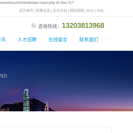
wroot/source/model/api.class.php on line 217
设为首页
|
热推信息
|
企业分站
|
网站地图
|
RSS
|
XML
13203813968
咨询热线：
资讯
人才招聘
在线留言
联系我们
新闻
校园招聘
联系我们
资讯
社会招聘
问题