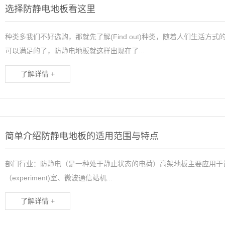
选择防静电地板看这里
防静电陶瓷砖
网络地板
种类多我们不好选购，那就先了解(Find out)种类，随着人们生活
可以满足的了，防静电地板就这样出现在了...
机房彩钢板
了解详情 +
架空地板
地板配件
简单介绍防静电地板的适用范围与特点
部门行业：防静电（是一种处于静止状态的电荷）高架地板主要应用于计算机机
（experiment)室、微波通信站机...
了解详情 +