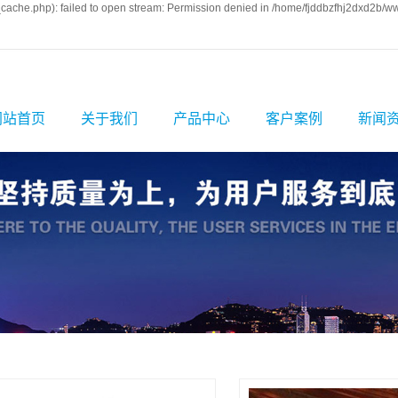
ache.php): failed to open stream: Permission denied in /home/fjddbzfhj2dxd2b/ww
网站首页
关于我们
产品中心
客户案例
新闻
公司简介
防静电地板
案例展示
公司
企业文化
陶瓷防静电地板
公司厂房
行业
资质荣誉
全钢防静电地板
相关
发展历程
铝合金防静电地
PVC防静电地板
板
硫酸钙防静电地
通风防静电地板
板
玻璃观察地板