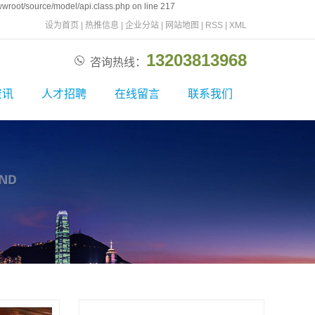
wroot/source/model/api.class.php on line 217
设为首页
|
热推信息
|
企业分站
|
网站地图
|
RSS
|
XML
13203813968
咨询热线：
资讯
人才招聘
在线留言
联系我们
新闻
校园招聘
联系我们
资讯
社会招聘
问题