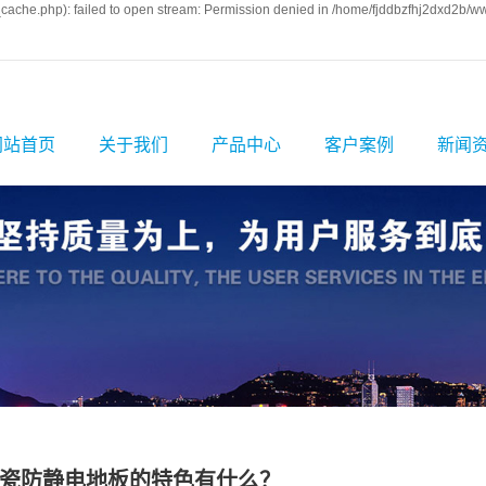
ache.php): failed to open stream: Permission denied in /home/fjddbzfhj2dxd2b/ww
网站首页
关于我们
产品中心
客户案例
新闻
公司简介
防静电地板
案例展示
公司
企业文化
陶瓷防静电地板
公司厂房
行业
资质荣誉
全钢防静电地板
相关
发展历程
铝合金防静电地
PVC防静电地板
板
硫酸钙防静电地
通风防静电地板
板
瓷防静电地板的特色有什么？
玻璃观察地板