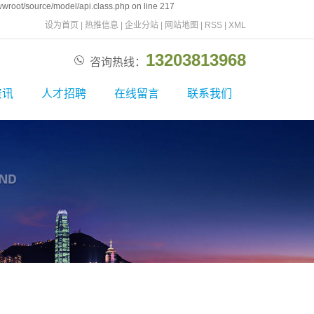
wroot/source/model/api.class.php on line 217
设为首页
|
热推信息
|
企业分站
|
网站地图
|
RSS
|
XML
13203813968
咨询热线：
资讯
人才招聘
在线留言
联系我们
新闻
校园招聘
联系我们
资讯
社会招聘
问题