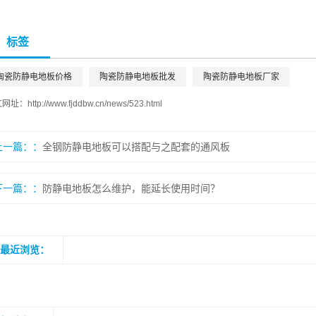
标签
陶瓷防静电地板价格
陶瓷防静电地板批发
陶瓷防静电地板厂家
文网址：
http://www.fjddbw.cn/news/523.html
上一篇：
全钢防静电地板可以搭配与之配套的通风板
下一篇：
防静电地板怎么维护，能延长使用时间？
最近浏览：