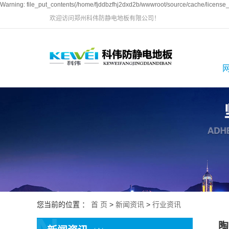
Warning: file_put_contents(/home/fjddbzfhj2dxd2b/wwwroot/source/cache/license_c
欢迎访问郑州科伟防静电地板有限公司！
您当前的位置 ：
首 页
>
新闻资讯
>
行业资讯
陶