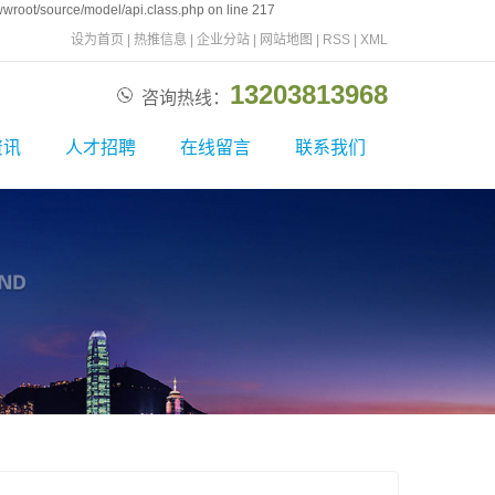
wroot/source/model/api.class.php on line 217
设为首页
|
热推信息
|
企业分站
|
网站地图
|
RSS
|
XML
13203813968
咨询热线：
资讯
人才招聘
在线留言
联系我们
新闻
校园招聘
联系我们
资讯
社会招聘
问题