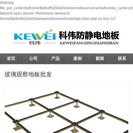
Warning:
file_put_contents(/home/fjddbzfhj2dxd2b/wwwroot/source/cache/license_cache.ph
failed to open stream: Permission denied in
/home/fjddbzfhj2dxd2b/wwwroot/source/model/api.class.php on line 217
首页
公司
产品
案例
新闻
联系
玻璃观察地板批发