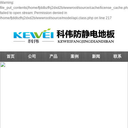
Warning:
file_put_contents(/home/fjddbzfhj2dxd2b/wwwroot/source/cache/license_cache.ph
failed to open stream: Permission denied in
/home/fjddbzfhj2dxd2b/wwwroot/source/model/api.class.php on line 217
首页
公司
产品
案例
新闻
联系